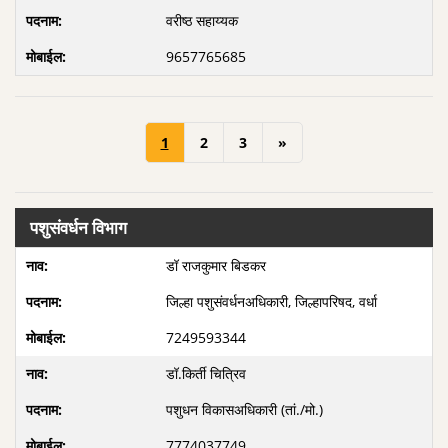
वरीष्ठ सहाय्यक
9657765685
1
2
3
»
पशुसंवर्धन विभाग
डॉ राजकुमार बिडकर
जिल्हा पशुसंवर्धनअधिकारी, जिल्हापरिषद, वर्धा
7249593344
डॉ.किर्ती चित्रिव
पशुधन विकासअधिकारी (तां./मो.)
7774037749