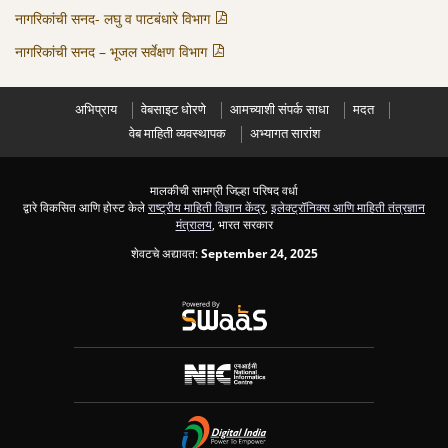
नागरिकांची सनद- लघु व पाटबंधारे विभाग
नागरिकांची सनद – भूजल सर्वेक्षण विभाग
अभिप्राय
वेबसाइट धोरणे
आमच्याशी संपर्क साधा
मदत
वेब माहिती व्यवस्थापक
अभ्यागत सारांश
मालकीची सामग्री जिल्हा परिषद वर्धा
द्वारे विकसित आणि होस्ट केले
राष्ट्रीय माहिती विज्ञान केंद्र
,
इलेक्ट्रॉनिक्स आणि माहिती तंत्रज्ञान
मंत्रालय
, भारत सरकार
शेवटचे अद्यावत:
September 24, 2025